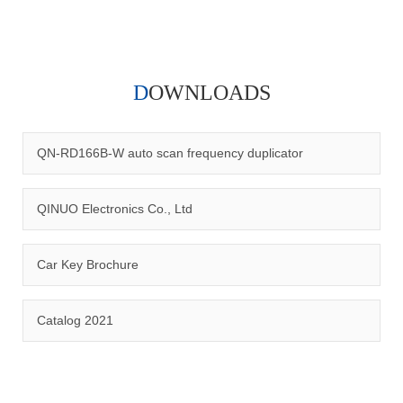
DOWNLOADS
QN-RD166B-W auto scan frequency duplicator
QINUO Electronics Co., Ltd
Car Key Brochure
QINUO ELECTRONICS CO.,LTD was established in 2009,for
Catalog 2021
now with 185 workers,65 office workers,125 factory workers. We
mainly produce car key remotes,face to face remotes,compatible
remotes,garage door control boards,various car auto parts. With
8 years experience and continuous efforts of our team enable us