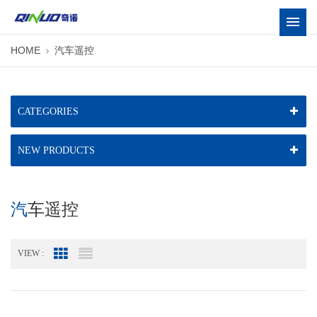
HOME
汽车遥控
CATEGORIES
NEW PRODUCTS
汽车遥控
VIEW :
Grid View
List View