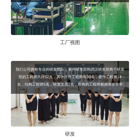
先进的自动化设备，车间目前已实现85%的自动化生产。同时我
们的产线采用的是U型小组模式，相对于一字型模式更高效。从客
户下单到生产的每个环节，都有MES系统管理着订单进度，可以
追溯到每个流程的生产进度、材料使用情况等。 可扫码观看奇诺
公司工厂的3D展示哦！
工厂视图
我们公司拥有专业的研发团队，泉州研发部和武汉研发部两个研发
部的工程师共计52人，其中软件工程师有30名，硬件工程师14
名，结构工程师5名，研发文员3名，所有的工程师都拥有非常丰
富的开发经验，并有独立完成与国内前端车厂多项配套项目。
研发