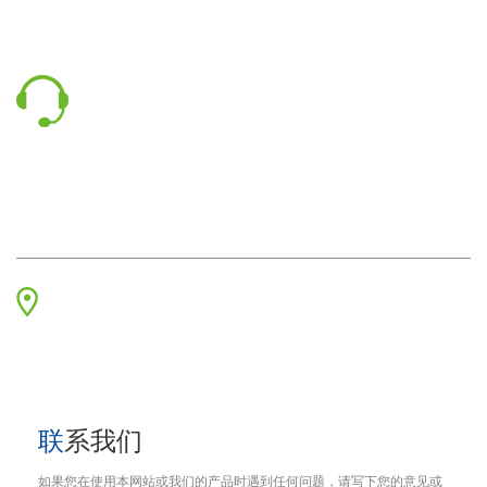
联系我们
有问题吗？ 给我们打电话
0595-22569016
传真 :
+86 595 22901208
邮箱 :
sales002@qinuo.net
地址
福建省泉州市台商投资区杏秀路991号
联系我们
如果您在使用本网站或我们的产品时遇到任何问题，请写下您的意见或