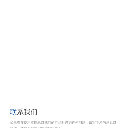
联系我们
有问题吗？ 给我们打电话
0595-22569016
传真 :
+86 595 22901208
邮箱 :
sales002@qinuo.net
地址
福建省泉州市台商投资区杏秀路991号
联系我们
如果您在使用本网站或我们的产品时遇到任何问题，请写下您的意见或