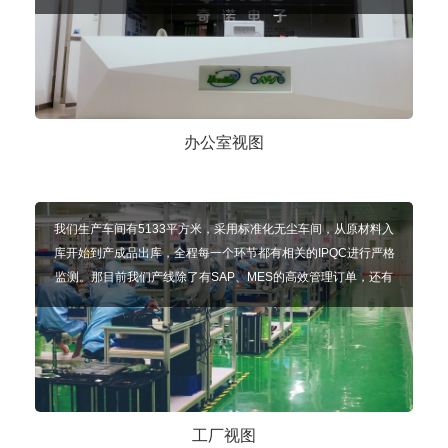
配件、开门机产品是我们主要的三大主线产品
办公室视图
我们生产车间有5133平方米，采用标准化无尘车间，从原材料入
库开始到产成品出库，全程每一个环节都有相关的IPQC进行严格
监测。那目前我们产线除了有SAP、MES的高效管理订单，还有
先进的自动化设备，车间目前已实现85%的自动化生产。同时我
们的产线采用的是U型小组模式，相对于一字型模式更高效。从客
户下单到生产的每个环节，都有MES系统管理着订单进度，可以
追溯到每个流程的生产进度、材料使用情况等。 可扫码观看奇诺
公司工厂的3D展示哦！
工厂视图