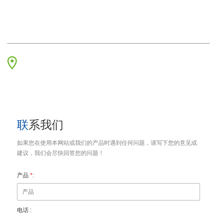
传真 :
+86 595 22901208
邮箱 :
sales002@qinuo.net
地址
福建省泉州市台商投资区杏秀路991号
联系我们
如果您在使用本网站或我们的产品时遇到任何问题，请写下您的意见或
建议，我们会尽快回答您的问题！
产品
*
:
电话 :